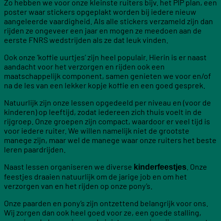
Zo hebben we voor onze kleinste ruiters bijv. het PIP plan, een
poster waar stickers opgeplakt worden bij iedere nieuw
aangeleerde vaardigheid. Als alle stickers verzameld zijn dan
rijden ze ongeveer een jaar en mogen ze meedoen aan de
eerste FNRS wedstrijden als ze dat leuk vinden.
Ook onze ‘koffie uurtjes’ zijn heel populair. Hierin is er naast
aandacht voor het verzorgen en rijden ook een
maatschappelijk component, samen genieten we voor en/of
na de les van een lekker kopje koffie en een goed gesprek.
Natuurlijk zijn onze lessen opgedeeld per niveau en (voor de
kinderen) op leeftijd, zodat iedereen zich thuis voelt in de
rijgroep. Onze groepen zijn compact, waardoor er veel tijd is
voor iedere ruiter. We willen namelijk niet de grootste
manege zijn, maar wel de manege waar onze ruiters het beste
leren paardrijden.
Naast lessen organiseren we diverse
. Onze
kinderfeestjes
feestjes draaien natuurlijk om de jarige job en om het
verzorgen van en het rijden op onze pony’s.
Onze paarden en pony’s zijn ontzettend belangrijk voor ons.
Wij zorgen dan ook heel goed voor ze, een goede stalling,