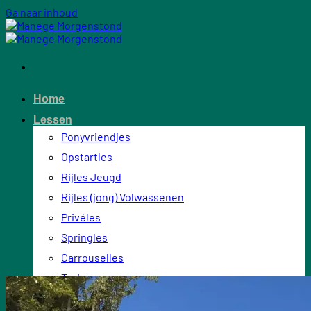
Ga naar inhoud
Home
Lessen
Ponyvriendjes
Opstartles
Rijles Jeugd
Rijles (jong) Volwassenen
Privéles
Springles
Carrouselles
Tarieven
Over ons