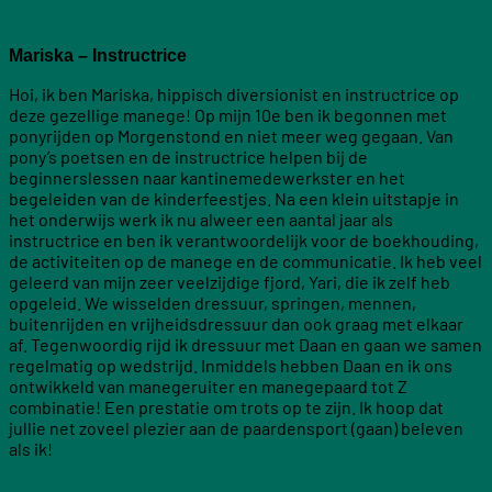
Mariska – Instructrice
Hoi, ik ben Mariska, hippisch diversionist en instructrice op
deze gezellige manege! Op mijn 10e ben ik begonnen met
ponyrijden op Morgenstond en niet meer weg gegaan. Van
pony’s poetsen en de instructrice helpen bij de
beginnerslessen naar kantinemedewerkster en het
begeleiden van de kinderfeestjes. Na een klein uitstapje in
het onderwijs werk ik nu alweer een aantal jaar als
instructrice en ben ik verantwoordelijk voor de boekhouding,
de activiteiten op de manege en de communicatie. Ik heb veel
geleerd van mijn zeer veelzijdige fjord, Yari, die ik zelf heb
opgeleid. We wisselden dressuur, springen, mennen,
buitenrijden en vrijheidsdressuur dan ook graag met elkaar
af. Tegenwoordig rijd ik dressuur met Daan en gaan we samen
regelmatig op wedstrijd. Inmiddels hebben Daan en ik ons
ontwikkeld van manegeruiter en manegepaard tot Z
combinatie! Een prestatie om trots op te zijn. Ik hoop dat
jullie net zoveel plezier aan de paardensport (gaan) beleven
als ik!