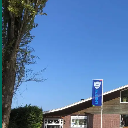
Welkom op Manege Morgenstond
Onze medewerkers
Onze paarden
Fokkerij
Onze fokkerij
Jaargang 2022
Jaargang 2023
Jaargang 2024
Lease
Feestjes
Nieuws
Contact
Inloggen