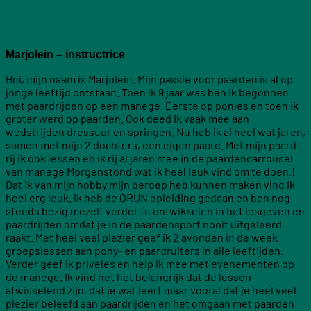
Marjolein – instructrice
Hoi, mijn naam is Marjolein. Mijn passie voor paarden is al op
jonge leeftijd ontstaan. Toen ik 9 jaar was ben ik begonnen
met paardrijden op een manege. Eerste op ponies en toen ik
groter werd op paarden. Ook deed ik vaak mee aan
wedstrijden dressuur en springen. Nu heb ik al heel wat jaren,
samen met mijn 2 dochters, een eigen paard. Met mijn paard
rij ik ook lessen en ik rij al jaren mee in de paardencarrousel
van manege Morgenstond wat ik heel leuk vind om te doen.!
Dat ik van mijn hobby mijn beroep heb kunnen maken vind ik
heel erg leuk. Ik heb de ORUN opleiding gedaan en ben nog
steeds bezig mezelf verder te ontwikkelen in het lesgeven en
paardrijden omdat je in de paardensport nooit uitgeleerd
raakt. Met heel veel plezier geef ik 2 avonden in de week
groepslessen aan pony- en paardruiters in alle leeftijden.
Verder geef ik priveles en help ik mee met evenementen op
de manege. Ik vind het het belangrijk dat de lessen
afwisselend zijn, dat je wat leert maar vooral dat je heel veel
plezier beleefd aan paardrijden en het omgaan met paarden.