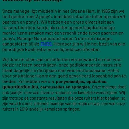
Onze manege ligt middenin in het Groene Hart. In 1983 zijn we
ooit gestart met 3 pony’s, inmiddels staat de teller op ruim 40
paarden en pony’s. Wij hebben een grote diversiteit aan
rassen, hierdoor kun je als ruiter op een laagdrempelige
manier kennismaken met de verschillende typen paarden en
pony’s. Manege Morgenstond is een 4 sterren manege,
aangesloten bij de
FNRS
. Hierdoor zijn wij in het bezit van alle
benodigde kwaliteits- en veiligheidscertificaten.
Wij doen er alles aan om iedereen verantwoord en met veel
plezier te laten paardrijden, onze gediplomeerde instructie
staat dagelijks in de rijbaan met veel enthousiasme. Het is
voor ons belangrijk om een goed gevarieerd lesaanbod aan te
bieden. Zo hebben we o.a.
ponyvriendjes, opstartles,
gevorderden les,
Onze manege doet
carrouselles en
springles.
ook jaarlijks mee aan diverse regionale en landelijke wedstrijden. Wij
zijn trots op de constante resultaten die onze ruiters hier behalen, zo
zijn we al 5 x best zittende manege van de regio en was een van onze
ruiters in 2019 landelijk kampioen springen.