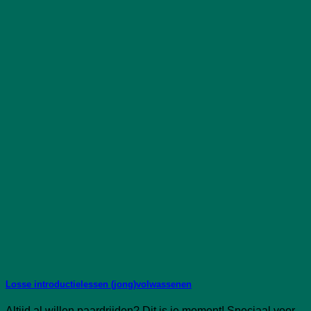
Losse introductielessen (jong)volwassenen
Altijd al willen paardrijden? Dit is je moment! Speciaal voor