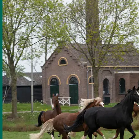
Onze medewerkers
Onze paarden
Fokkerij
Onze fokkerij
Jaargang 2022
Jaargang 2023
Jaargang 2024
Lease
Feestjes
Nieuws
Contact
Inloggen