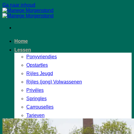
Ga naar inhoud
Home
Lessen
Ponyvriendjes
Opstartles
Rijles Jeugd
Rijles (jong) Volwassenen
Privéles
Springles
Carrouselles
Tarieven
Over ons
Welkom op Manege Morgenstond