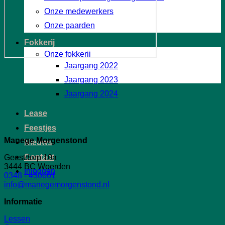
Onze medewerkers
Onze paarden
Fokkerij
Onze fokkerij
Jaargang 2022
Jaargang 2023
Jaargang 2024
Lease
Feestjes
Manege Morgenstond
Nieuws
Contact
Geestdorp 10a
3444 BC Woerden
Inloggen
0348 - 430661
info@manegemorgenstond.nl
Informatie
Lessen