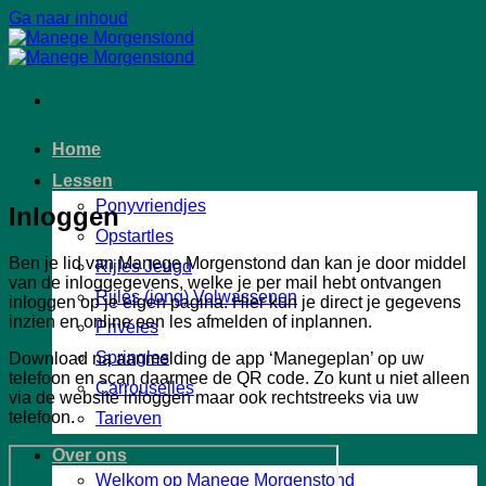
Ga naar inhoud
Home
Lessen
Ponyvriendjes
Inloggen
Opstartles
Ben je lid van Manege Morgenstond dan kan je door middel
Rijles Jeugd
van de inloggegevens, welke je per mail hebt ontvangen
Rijles (jong) Volwassenen
inloggen op je eigen pagina. Hier kun je direct je gegevens
inzien en online een les afmelden of inplannen.
Privéles
Springles
Download na aanmelding de app ‘Manegeplan’ op uw
telefoon en scan daarmee de QR code. Zo kunt u niet alleen
Carrouselles
via de website inloggen maar ook rechtstreeks via uw
telefoon.
Tarieven
Over ons
Welkom op Manege Morgenstond